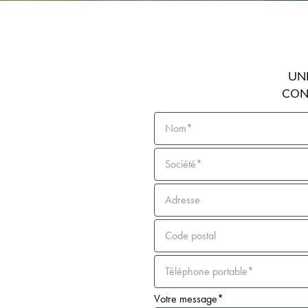
UN
CON
Nom*
Société*
Adresse
Code postal
Téléphone portable*
Votre message*