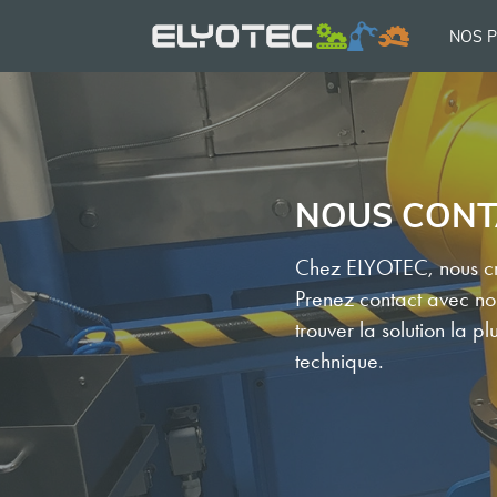
NOS 
NOUS CONT
Chez ELYOTEC, nous cro
Prenez contact avec nou
trouver la solution la p
technique.