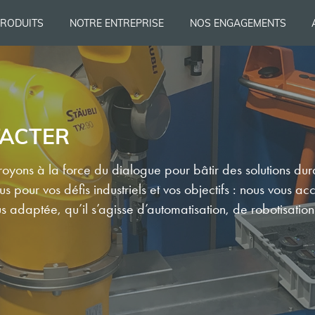
PRODUITS
NOTRE ENTREPRISE
NOS ENGAGEMENTS
ACTER
yons à la force du dialogue pour bâtir des solutions dur
s pour vos défis industriels et vos objectifs : nous vous
lus adaptée, qu’il s’agisse d’automatisation, de robotisatio